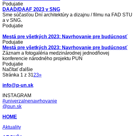
Podujatie
DAAD/DAAF 2023 v SNG
Sme súčasťou Dní architektúry a dizajnu / filmu na FAD STU
a v SNG.
Podujatie
Mestá pre všetkých 2023: Navrhovanie pre budúcnosť
Podujatie
Mestá pre všetkých 2023: Navrhovanie pre budúcnosť
Záznam a fotogaléria medzinárodnej jednodňovej
konferencie národného projektu PUN
Podujatie
Načítať ďalšie
Stránka 1 z 3
1
2
3
»
info@p-un.sk
INSTAGRAM
#univerzalnenavrhovanie
@pun.sk
HOME
Aktuality