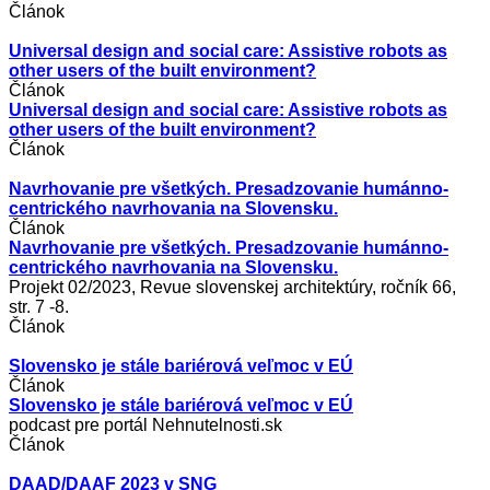
Článok
Universal design and social care: Assistive robots as
other users of the built environment?
Článok
Universal design and social care: Assistive robots as
other users of the built environment?
Článok
Navrhovanie pre všetkých. Presadzovanie humánno-
centrického navrhovania na Slovensku.
Článok
Navrhovanie pre všetkých. Presadzovanie humánno-
centrického navrhovania na Slovensku.
Projekt 02/2023, Revue slovenskej architektúry, ročník 66,
str. 7 -8.
Článok
Slovensko je stále bariérová veľmoc v EÚ
Článok
Slovensko je stále bariérová veľmoc v EÚ
podcast pre portál Nehnutelnosti.sk
Článok
DAAD/DAAF 2023 v SNG