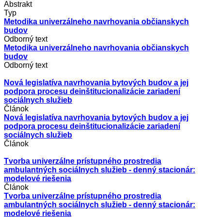
Abstrakt
Typ
Metodika univerzálneho navrhovania občianskych
budov
Odborný text
Metodika univerzálneho navrhovania občianskych
budov
Odborný text
Nová legislatíva navrhovania bytových budov a jej
podpora procesu deinštitucionalizácie zariadení
sociálnych služieb
Článok
Nová legislatíva navrhovania bytových budov a jej
podpora procesu deinštitucionalizácie zariadení
sociálnych služieb
Článok
Tvorba univerzálne prístupného prostredia
ambulantných sociálnych služieb - denný stacionár:
modelové riešenia
Článok
Tvorba univerzálne prístupného prostredia
ambulantných sociálnych služieb - denný stacionár:
modelové riešenia